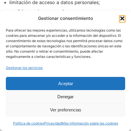
limitación de acceso a datos personales;
medidas contra spam, abuso o accesos no
Gestionar consentimiento
autorizados.
Para ofrecer las mejores experiencias, utilizamos tecnologías como las
Ningún sistema es completamente infalible, pero se
cookies para almacenar y/o acceder a la información del dispositivo. El
adoptan medidas razonables para mantener la
consentimiento de estas tecnologías nos permitirá procesar datos como
el comportamiento de navegación o las identificaciones únicas en este
seguridad de la web y de los datos tratados.
sitio. No consentir o retirar el consentimiento, puede afectar
negativamente a ciertas características y funciones.
Gestionar los servicios
Aceptar
19. Brechas de seguridad
Denegar
En caso de detectar una brecha de seguridad que
pueda afectar a datos personales, se analizará su
Ver preferencias
alcance, se tomarán medidas para reducir sus efectos
y, cuando sea legalmente necesario, se notificará a la
Política de cookies
Privacidad
Más información sobre las cookies
autoridad competente y/o a las personas afectadas.